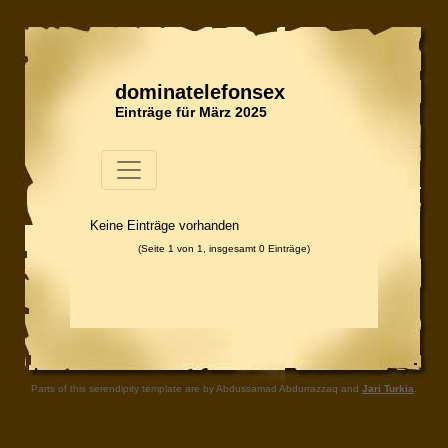
dominatelefonsex
Einträge für März 2025
Keine Einträge vorhanden
(Seite 1 von 1, insgesamt 0 Einträge)
Parts of this serendipity template are by Abdussamad Abdurrazzaq and
Jari Turkia
.